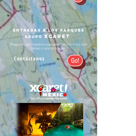
entradas a los parques
xcaret
grupo
Pregunta por nuestros paquetes de Entradas con
Hotel ó solo Entradas
Contáctanos
Go!