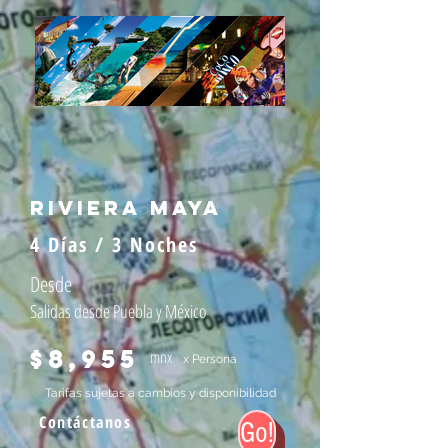
riviera maya
4 Días / 3 Noches
Desde
Salidas desde Puebla y México
$8,955
mnx
x Persona
Tarifas sujetas a cambios y disponibilidad
Contáctanos
Go!