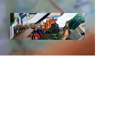
pregunta por
nuestros paquetes
de aventura y cultura en la
selva lacandona
mnx
$15,570
Desde
x Persona
EN TRIPLE