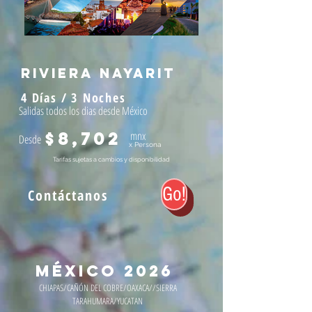
Puerto Vallarta / Riviera Nayarit
riviera nayarit
4 Días / 3 Noches
Salidas todos los dias desde México
$8,702
mnx
Desde
x Persona
Tarifas sujetas a cambios y disponibilidad
Go!
Contá
ctanos
MÉXICO 2026
CHIAPAS/
CAÑÓN
DEL COBRE/OAXACA//SIERRA
TARAHUMARA/YUCATAN