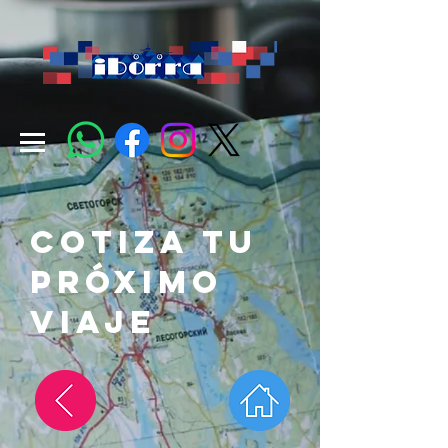
cotiza tu
próximo
viaje